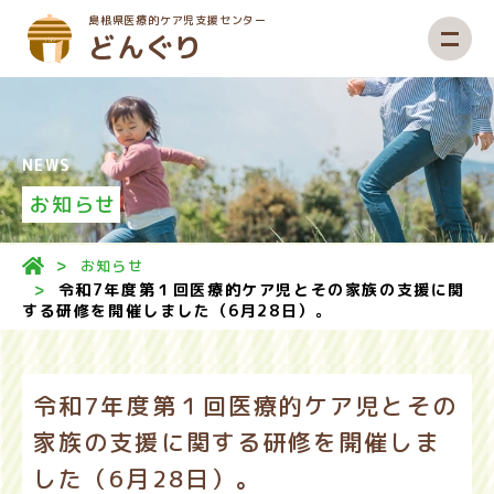
島根県医療的ケア児
支援センター
どんぐり
NEWS
セ
ンターについて
お知らせ
お知らせ
令和7年度第１回医療的ケア児とその家族の支援に関
ご
本人•ご家族の方へ
する研修を開催しました（6月28日）。
令和7年度第１回医療的ケア児とその
支
援者の方へ
家族の支援に関する研修を開催しま
した（6月28日）。